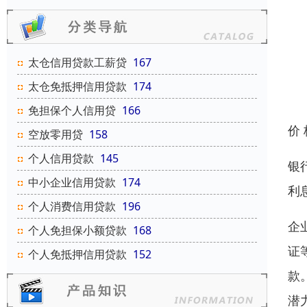
太仓信用贷款工薪贷
167
太仓免抵押信用贷款
174
免担保个人信用贷
166
价
空放零用贷
158
个人信用贷款
145
银
中小企业信用贷款
174
利
个人消费信用贷款
196
企
个人免担保小额贷款
168
证
个人免抵押信用贷款
152
款
潜