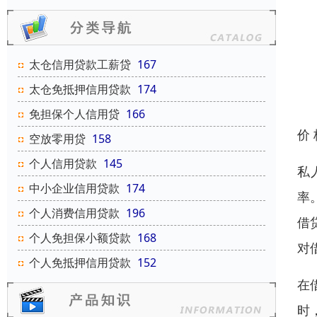
太仓信用贷款工薪贷
167
太仓免抵押信用贷款
174
免担保个人信用贷
166
价
空放零用贷
158
个人信用贷款
145
私
中小企业信用贷款
174
率
个人消费信用贷款
196
借
个人免担保小额贷款
168
对
个人免抵押信用贷款
152
在
时